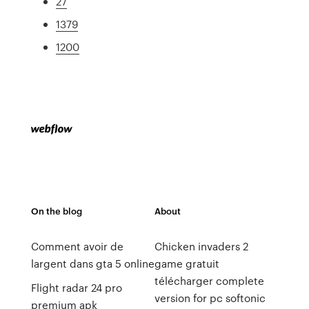
27
1379
1200
On the blog
About
Comment avoir de
Chicken invaders 2
largent dans gta 5 online
game gratuit
télécharger complete
Flight radar 24 pro
version for pc softonic
premium apk